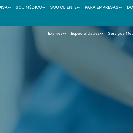
UISA
SOU MÉDICO
SOU CLIENTE
PARA EMPRESAS
DO
Exames
Especialidades
Serviços Mé