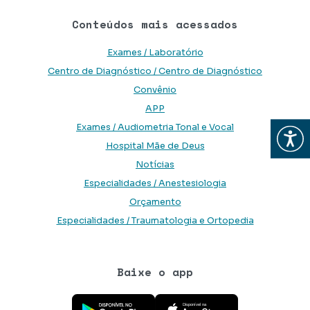
Conteúdos mais acessados
Exames / Laboratório
Centro de Diagnóstico / Centro de Diagnóstico
Convênio
APP
Exames / Audiometria Tonal e Vocal
Abrir
Hospital Mãe de Deus
Notícias
Especialidades / Anestesiologia
Orçamento
Especialidades / Traumatologia e Ortopedia
Baixe o app
Baixe o aplicativo na Google Play Store
Baixe o aplicativo na App Store