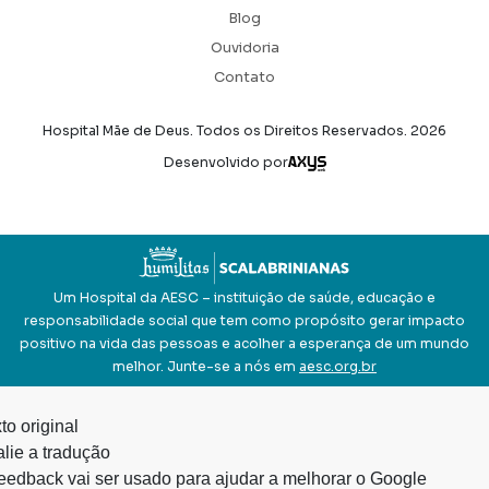
Blog
Ouvidoria
Contato
Hospital Mãe de Deus. Todos os Direitos Reservados.
2026
Axysweb
Desenvolvido por
Um Hospital da AESC – instituição de saúde, educação e
responsabilidade social que tem como propósito gerar impacto
positivo na vida das pessoas e acolher a esperança de um mundo
melhor. Junte-se a nós em
aesc.org.br
to original
lie a tradução
eedback vai ser usado para ajudar a melhorar o Google