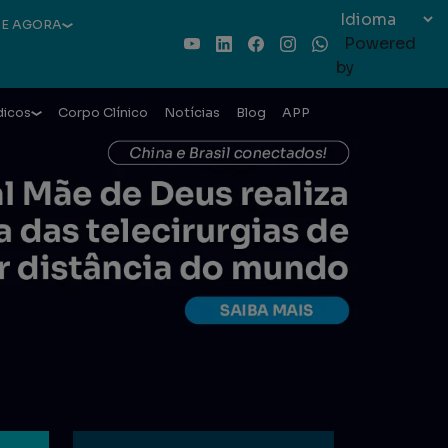
E AGORA
Powered
Youtube
LinkedIn
Facebook
Instagram
WhatsApp
by
dicos
Corpo Clínico
Notícias
Blog
APP