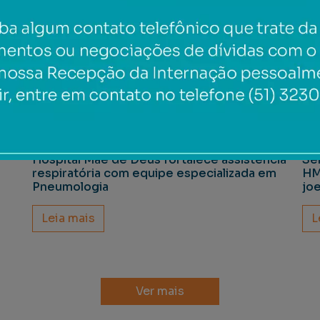
SEGUNDA-FEIRA, 13 DE JULHO DE 2026
SEX
Hospital Mãe de Deus fortalece assistência
Se
respiratória com equipe especializada em
HM
Pneumologia
jo
Leia mais
L
Ver mais