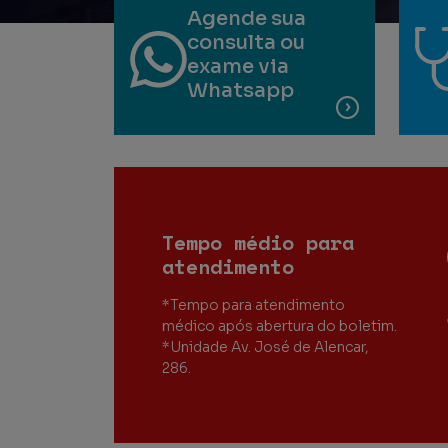
Agende sua
consulta ou
exame via
Whatsapp
Tempo médio para
atendimento
*Tempo para atendimento
médico após abertura do boletim.
*Unidade Av. José de Alencar,
286.