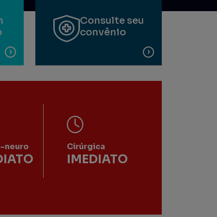
m
Consulte seu
o
convênio
o-neuro
Cirúrgica
DIATO
IMEDIATO