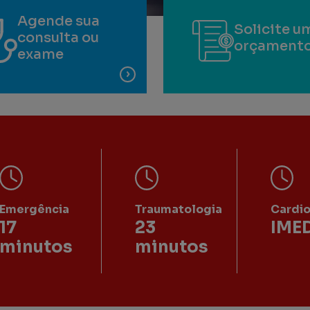
Agende sua
Solicite u
consulta ou
orçament
exame
Emergência
Traumatologia
Cardi
17
23
IME
minutos
minutos