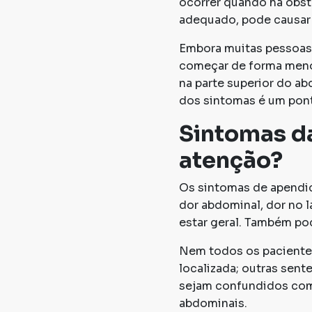
ocorrer quando há obst
adequado, pode causar
Embora muitas pessoas 
começar de forma menos
na parte superior do ab
dos sintomas é um pont
Sintomas da
atenção?
Os sintomas de apendic
dor abdominal, dor no la
estar geral. Também po
Nem todos os paciente
localizada; outras sen
sejam confundidos com 
abdominais.