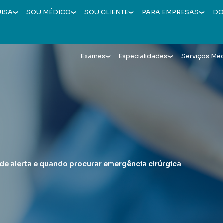
UISA
SOU MÉDICO
SOU CLIENTE
PARA EMPRESAS
DO
Exames
Especialidades
Serviços Mé
 de alerta e quando procurar emergência cirúrgica