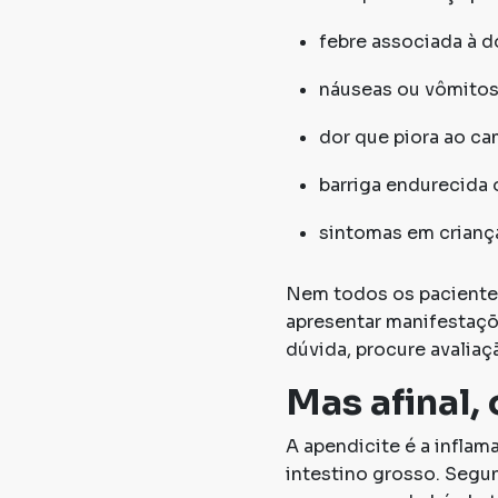
febre associada à d
náuseas ou vômitos
dor que piora ao ca
barriga endurecida
sintomas em criança
Nem todos os pacientes
apresentar manifestaçõe
dúvida, procure avaliaç
Mas afinal,
A apendicite é a inflam
intestino grosso. Segu