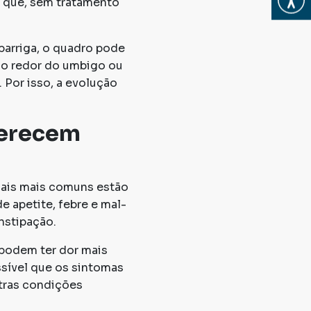
o que, sem tratamento
barriga, o quadro pode
ao redor do umbigo ou
 Por isso, a evolução
merecem
nais mais comuns estão
e apetite, febre e mal-
nstipação.
podem ter dor mais
ssível que os sintomas
utras condições