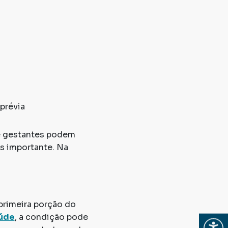
prévia
 e gestantes podem
is importante. Na
primeira porção do
aúde
, a condição pode
Abrir