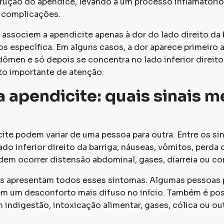
rução do apêndice, levando a um processo inflamatóri
 complicações.
associem a apendicite apenas à dor do lado direito da 
 específica. Em alguns casos, a dor aparece primeiro 
dômen e só depois se concentra no lado inferior direito.
o importante de atenção.
 apendicite: quais sinais 
ite podem variar de uma pessoa para outra. Entre os si
do inferior direito da barriga, náuseas, vômitos, perda d
dem ocorrer distensão abdominal, gases, diarreia ou co
s apresentam todos esses sintomas. Algumas pessoas 
tem um desconforto mais difuso no início. Também é po
indigestão, intoxicação alimentar, gases, cólica ou o