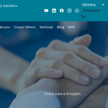
E AGORA
Powered
Youtube
LinkedIn
Facebook
Instagram
WhatsApp
by
dicos
Corpo Clínico
Notícias
Blog
APP
Voltar para a listagem