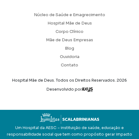
Núcleo de Saúde e Emagrecimento
Hospital Mãe de Deus
Corpo Clínico
Mãe de Deus Empresas
Blog
Ouvidoria
Contato
Hospital Mãe de Deus. Todos os Direitos Reservados.
2026
Axysweb
Desenvolvido por
Um Hospital da AESC – instituição de saúde, educação e
responsabilidade social que tem como propósito gerar impacto