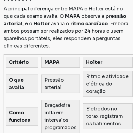
A principal diferença entre MAPA e Holter está no
que cada exame avalia. O
MAPA
observa a
pressão
arterial
, e o
Holter
avalia o
ritmo cardíaco
. Embora
ambos possam ser realizados por 24 horas e usem
aparelhos portáteis, eles respondem a perguntas
clínicas diferentes.
Critério
MAPA
Holter
Ritmo e atividade
O que
Pressão
elétrica do
avalia
arterial
coração
Braçadeira
Eletrodos no
Como
infla em
tórax registram
funciona
intervalos
os batimentos
programados