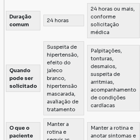
24 horas ou mais,
Duração
conforme
24 horas
comum
solicitação
médica
Suspeita de
Palpitações,
hipertensão,
tonturas,
efeito do
desmaios,
Quando
jaleco
suspeita de
pode ser
branco,
arritmias,
solicitado
hipertensão
acompanhamento
mascarada,
de condições
avaliação de
cardíacas
tratamento
Manter a
O que o
Manter a rotina e
rotina e
paciente
anotar sintomas e
seguir as