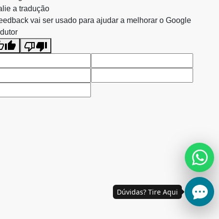
lie a tradução
eedback vai ser usado para ajudar a melhorar o Google
dutor
Dúvidas? Tire Aqui