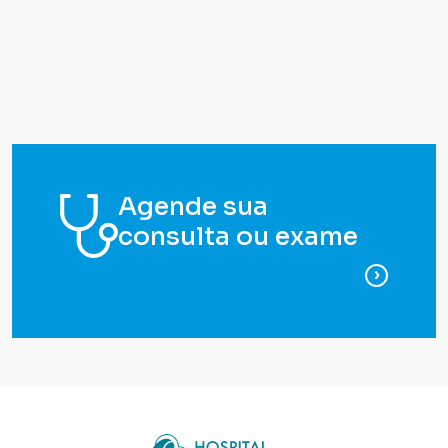
Agende sua
consulta ou exame
para ag