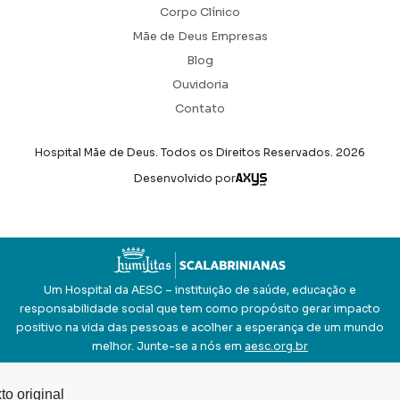
Corpo Clínico
Mãe de Deus Empresas
Blog
Ouvidoria
Contato
Hospital Mãe de Deus. Todos os Direitos Reservados.
2026
Axysweb
Desenvolvido por
Um Hospital da AESC – instituição de saúde, educação e
responsabilidade social que tem como propósito gerar impacto
positivo na vida das pessoas e acolher a esperança de um mundo
melhor. Junte-se a nós em
aesc.org.br
to original