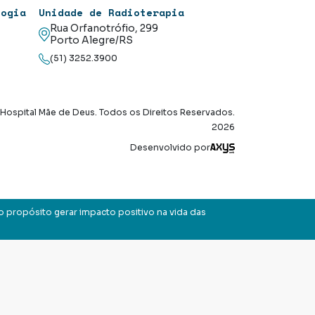
logia
Unidade de Radioterapia
Rua Orfanotrófio, 299
Porto Alegre/RS
(51) 3252.3900
Hospital Mãe de Deus. Todos os Direitos Reservados.
2026
Axysweb
Desenvolvido por
o propósito gerar impacto positivo na vida das