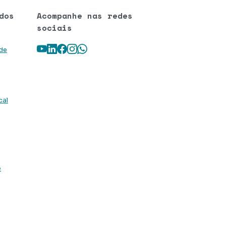
dos
Acompanhe nas redes
sociais
Youtube
LinkedIn
Facebook
Instagram
WhatsApp
 de
cal
e