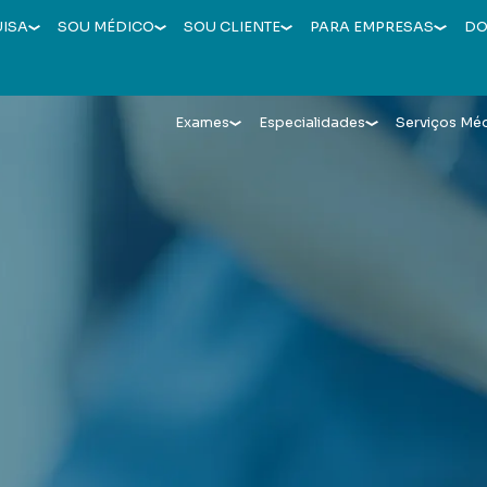
UISA
SOU MÉDICO
SOU CLIENTE
PARA EMPRESAS
DO
Exames
Especialidades
Serviços Mé