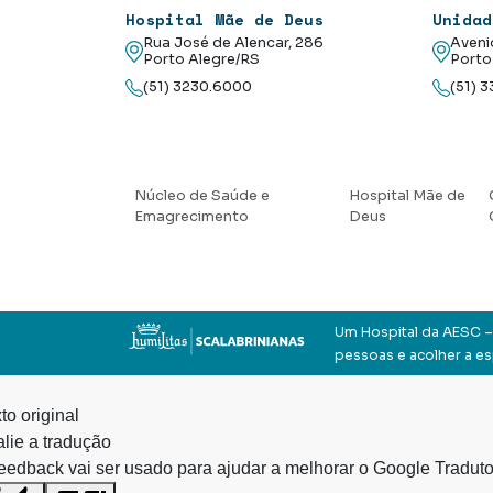
Hospital Mãe de Deus
Unidad
Rua José de Alencar, 286
Aveni
Porto Alegre/RS
Porto
(51) 3230.6000
(51) 
Núcleo de Saúde e
Hospital Mãe de
Emagrecimento
Deus
Um Hospital da AESC – 
pessoas e acolher a e
to original
lie a tradução
eedback vai ser usado para ajudar a melhorar o Google Traduto