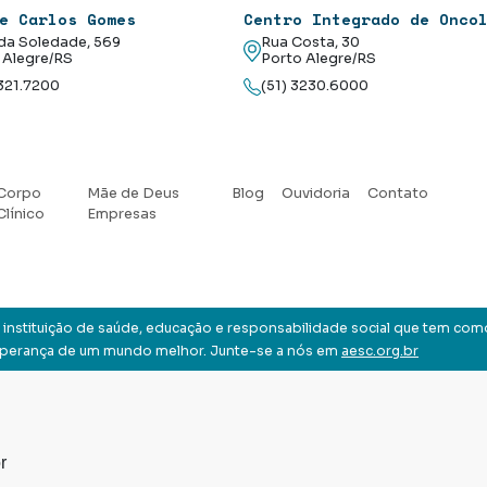
e Carlos Gomes
Centro Integrado de Onco
da Soledade, 569
Rua Costa, 30
 Alegre/RS
Porto Alegre/RS
3321.7200
(51) 3230.6000
Corpo
Mãe de Deus
Blog
Ouvidoria
Contato
Clínico
Empresas
instituição de saúde, educação e responsabilidade social que tem com
sperança de um mundo melhor. Junte-se a nós em
aesc.org.br
r