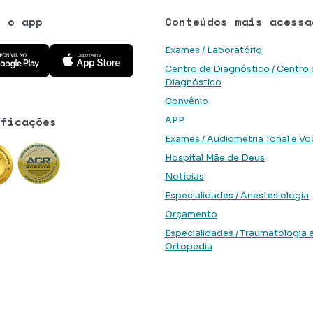
e o app
Conteúdos mais acessa
 aplicativo na Google Play Store
Baixe o aplicativo na App Store
Exames / Laboratório
Centro de Diagnóstico / Centro
Diagnóstico
Convênio
ificações
APP
Exames / Audiometria Tonal e Vo
Hospital Mãe de Deus
Notícias
Especialidades / Anestesiologia
Orçamento
Especialidades / Traumatologia 
Ortopedia