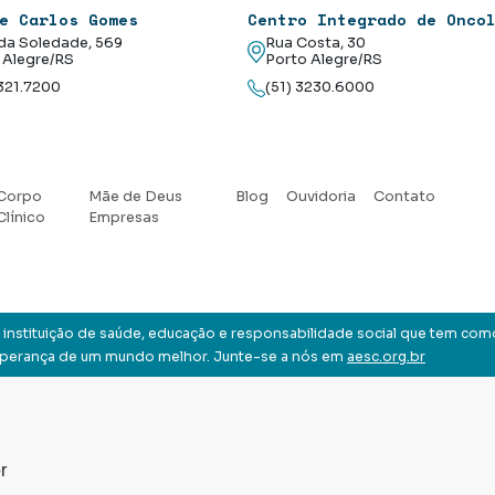
e Carlos Gomes
Centro Integrado de Onco
da Soledade, 569
Rua Costa, 30
 Alegre/RS
Porto Alegre/RS
3321.7200
(51) 3230.6000
Corpo
Mãe de Deus
Blog
Ouvidoria
Contato
Clínico
Empresas
instituição de saúde, educação e responsabilidade social que tem com
sperança de um mundo melhor. Junte-se a nós em
aesc.org.br
r