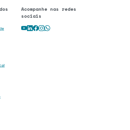
dos
Acompanhe nas redes
sociais
Youtube
LinkedIn
Facebook
Instagram
WhatsApp
 de
cal
e