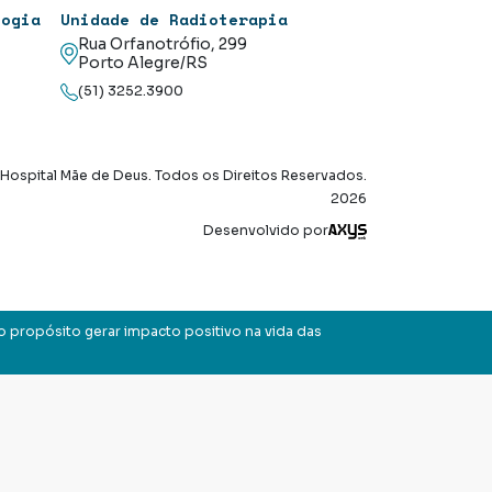
logia
Unidade de Radioterapia
Rua Orfanotrófio, 299
Porto Alegre/RS
(51) 3252.3900
Hospital Mãe de Deus. Todos os Direitos Reservados.
2026
Axysweb
Desenvolvido por
o propósito gerar impacto positivo na vida das