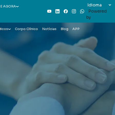
E AGORA
Powered
Youtube
LinkedIn
Facebook
Instagram
WhatsApp
by
dicos
Corpo Clínico
Notícias
Blog
APP