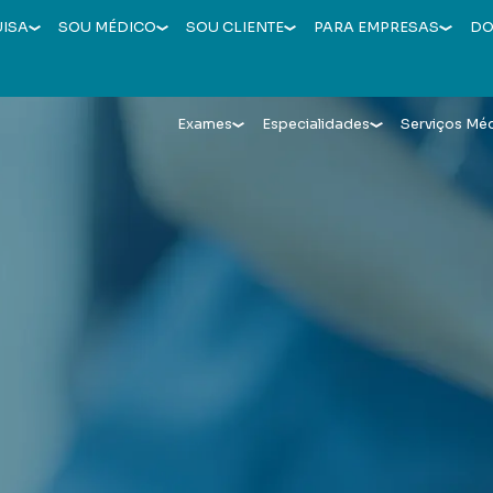
UISA
SOU MÉDICO
SOU CLIENTE
PARA EMPRESAS
DO
Exames
Especialidades
Serviços Mé