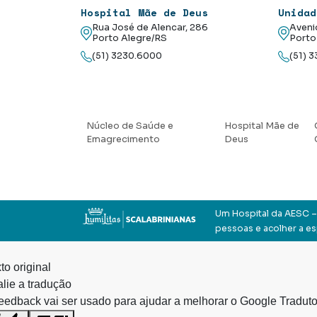
Hospital Mãe de Deus
Unidad
Rua José de Alencar, 286
Aveni
Porto Alegre/RS
Porto
(51) 3230.6000
(51) 
Núcleo de Saúde e
Hospital Mãe de
Emagrecimento
Deus
Um Hospital da AESC – 
pessoas e acolher a e
to original
lie a tradução
eedback vai ser usado para ajudar a melhorar o Google Traduto