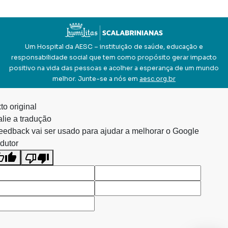
Um Hospital da AESC – instituição de saúde, educação e
responsabilidade social que tem como propósito gerar impacto
positivo na vida das pessoas e acolher a esperança de um mundo
melhor. Junte-se a nós em
aesc.org.br
to original
lie a tradução
eedback vai ser usado para ajudar a melhorar o Google
dutor