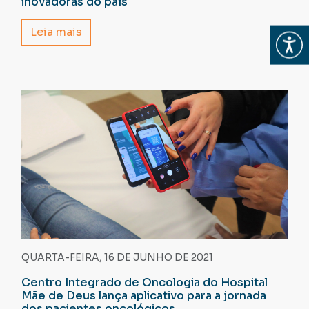
inovadoras do país
Leia mais
Abrir
QUARTA-FEIRA, 16 DE JUNHO DE 2021
Centro Integrado de Oncologia do Hospital
Mãe de Deus lança aplicativo para a jornada
dos pacientes oncológicos