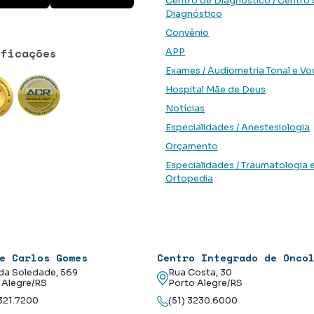
Centro de Diagnóstico / Centro
Diagnóstico
Convênio
ificações
APP
Exames / Audiometria Tonal e Vo
Hospital Mãe de Deus
Notícias
Especialidades / Anestesiologia
Orçamento
Especialidades / Traumatologia 
Ortopedia
e Carlos Gomes
Centro Integrado de Onco
da Soledade, 569
Rua Costa, 30
 Alegre/RS
Porto Alegre/RS
3321.7200
(51) 3230.6000