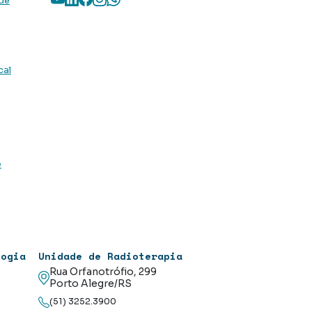
 de
cal
e
logia
Unidade de Radioterapia
Rua Orfanotrófio, 299
Porto Alegre/RS
(51) 3252.3900