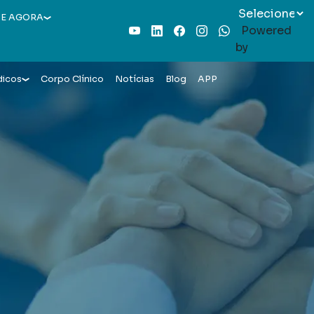
E AGORA
Powered
Youtube
LinkedIn
Facebook
Instagram
WhatsApp
by
dicos
Corpo Clínico
Notícias
Blog
APP