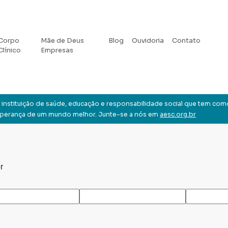
Corpo
Mãe de Deus
Blog
Ouvidoria
Contato
Clínico
Empresas
instituição de saúde, educação e responsabilidade social que tem com
sperança de um mundo melhor. Junte-se a nós em
aesc.org.br
r