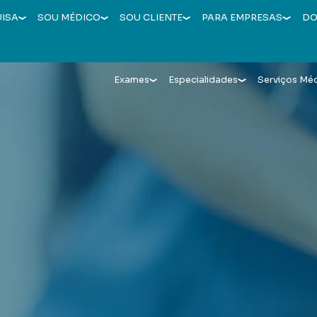
UISA
SOU MÉDICO
SOU CLIENTE
PARA EMPRESAS
DO
Exames
Especialidades
Serviços Mé