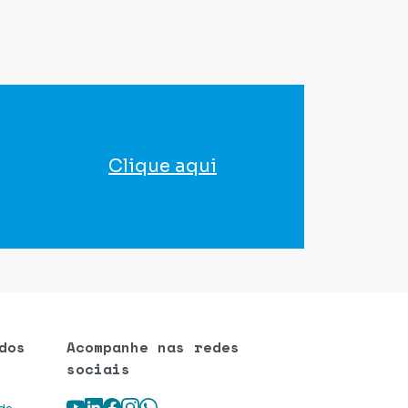
Clique aqui
para agendar seu exame
dos
Acompanhe nas redes
sociais
Youtube
LinkedIn
Facebook
Instagram
WhatsApp