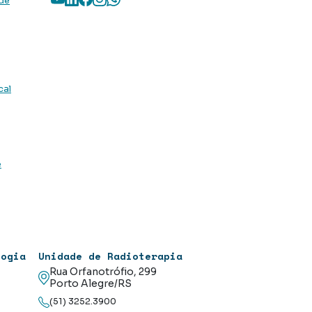
 de
cal
e
logia
Unidade de Radioterapia
Rua Orfanotrófio, 299
Porto Alegre/RS
(51) 3252.3900