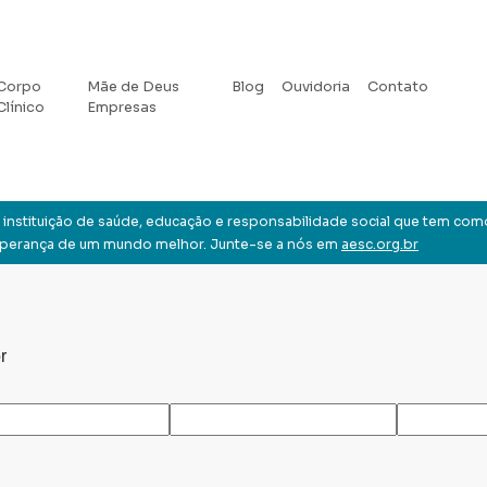
Corpo
Mãe de Deus
Blog
Ouvidoria
Contato
Clínico
Empresas
instituição de saúde, educação e responsabilidade social que tem com
sperança de um mundo melhor. Junte-se a nós em
aesc.org.br
r