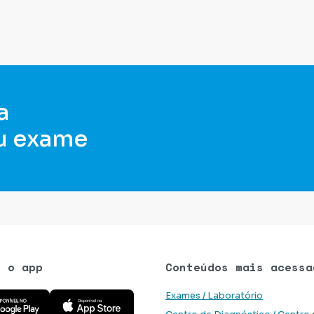
a
u exame
e o app
Conteúdos mais acessa
 aplicativo na Google Play Store
Baixe o aplicativo na App Store
Exames / Laboratório