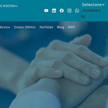
E AGORA
Powered
Youtube
LinkedIn
Facebook
Instagram
WhatsApp
by
dicos
Corpo Clínico
Notícias
Blog
APP