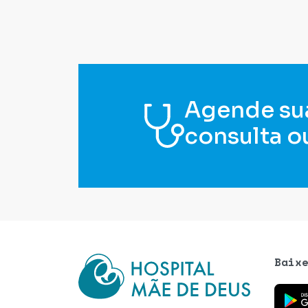
Agende su
consulta o
Baix
Baixe o