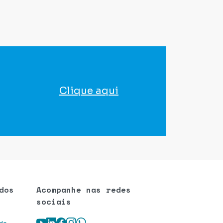
Clique aqui
para agendar seu exame
dos
Acompanhe nas redes
sociais
Youtube
LinkedIn
Facebook
Instagram
WhatsApp