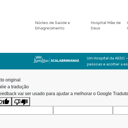
Núcleo de Saúde e
Hospital Mãe de
Emagrecimento
Deus
Um Hospital da AESC – 
pessoas e acolher a e
to original
lie a tradução
eedback vai ser usado para ajudar a melhorar o Google Traduto