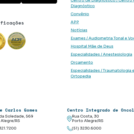
Centro de Diagnóstico / Centro
Diagnóstico
Convênio
ificações
APP
Notícias
Exames / Audiometria Tonal e Vo
Hospital Mãe de Deus
Especialidades / Anestesiologia
Orçamento
Especialidades / Traumatologia 
Ortopedia
e Carlos Gomes
Centro Integrado de Onco
da Soledade, 569
Rua Costa, 30
 Alegre/RS
Porto Alegre/RS
3321.7200
(51) 3230.6000