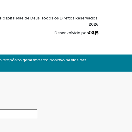
Hospital Mãe de Deus. Todos os Direitos Reservados.
2026
Axysweb
Desenvolvido por
o propósito gerar impacto positivo na vida das