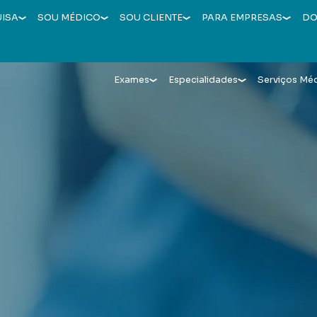
UISA
SOU MÉDICO
SOU CLIENTE
PARA EMPRESAS
DO
Exames
Especialidades
Serviços Mé