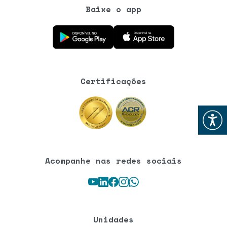
Baixe o app
Baixe o aplicativo na Google Play Store
Baixe o aplicativo na App Store
Certificações
Abrir
Acompanhe nas redes sociais
Youtube
LinkedIn
Facebook
Instagram
WhatsApp
Unidades