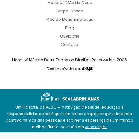
Hospital Mãe de Deus
Corpo Clínico
Mãe de Deus Empresas
Blog
Ouvidoria
Contato
Hospital Mãe de Deus. Todos os Direitos Reservados.
2026
Axysweb
Desenvolvido por
Um Hospital da AESC – instituição de saúde, educação e
responsabilidade social que tem como propósito gerar impacto
positivo na vida das pessoas e acolher a esperança de um mundo
melhor. Junte-se a nós em
aesc.org.br