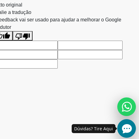
to original
lie a tradução
eedback vai ser usado para ajudar a melhorar o Google
dutor
Dúvidas? Tire Aqui