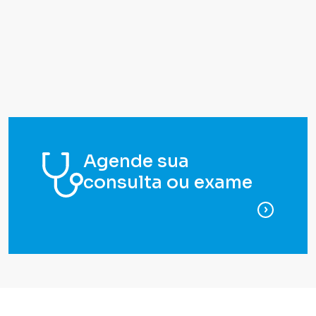
Agende sua
consulta ou exame
para ag