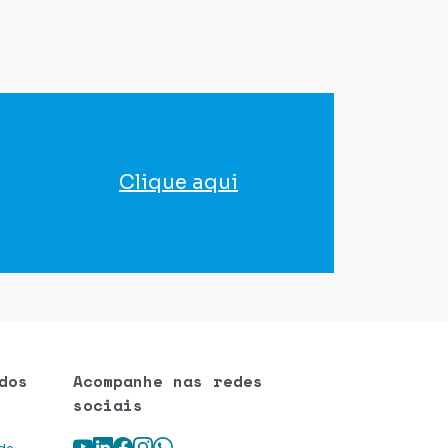
Clique aqui
para agendar seu exame
dos
Acompanhe nas redes
sociais
Youtube
LinkedIn
Facebook
Instagram
WhatsApp