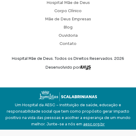
Hospital Mãe de Deus
Corpo Clínico
Mãe de Deus Empresas
Blog
Ouvidoria
Contato
Hospital Mãe de Deus. Todos os Direitos Reservados.
2026
Axysweb
Desenvolvido por
Um Hospital da AESC – instituição de saúde, educação e
responsabilidade social que tem como propósito gerar impacto
positivo na vida das pessoas e acolher a esperança de um mundo
melhor. Junte-se a nós em
aesc.org.br