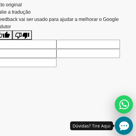
to original
lie a tradução
eedback vai ser usado para ajudar a melhorar o Google
dutor
Dúvidas? Tire Aqui