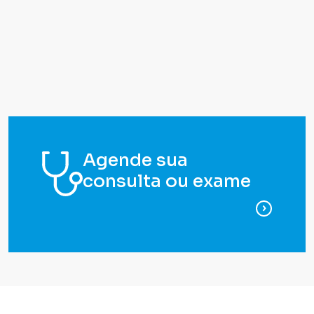
Agende sua
consulta ou exame
para ag