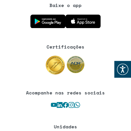
Baixe o app
Baixe o aplicativo na Google Play Store
Baixe o aplicativo na App Store
Certificações
Abrir
Acompanhe nas redes sociais
Youtube
LinkedIn
Facebook
Instagram
WhatsApp
Unidades