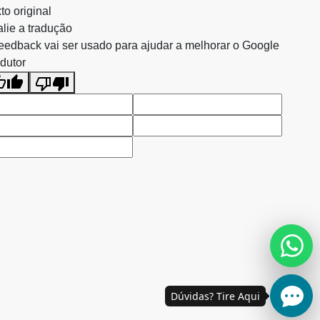
to original
lie a tradução
eedback vai ser usado para ajudar a melhorar o Google
dutor
Dúvidas? Tire Aqui