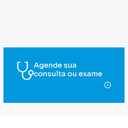
Agende sua
consulta ou exame
para ag