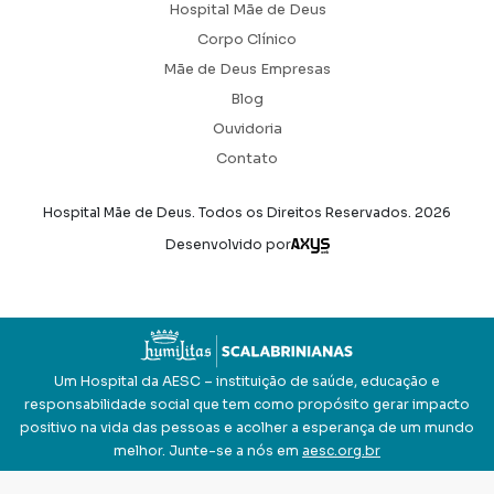
Hospital Mãe de Deus
Corpo Clínico
Mãe de Deus Empresas
Blog
Ouvidoria
Contato
Hospital Mãe de Deus. Todos os Direitos Reservados.
2026
Axysweb
Desenvolvido por
Um Hospital da AESC – instituição de saúde, educação e
responsabilidade social que tem como propósito gerar impacto
positivo na vida das pessoas e acolher a esperança de um mundo
melhor. Junte-se a nós em
aesc.org.br