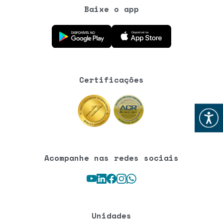
Baixe o app
Baixe o aplicativo na Google Play Store
Baixe o aplicativo na App Store
Certificações
Abrir
Acompanhe nas redes sociais
Youtube
LinkedIn
Facebook
Instagram
WhatsApp
Unidades