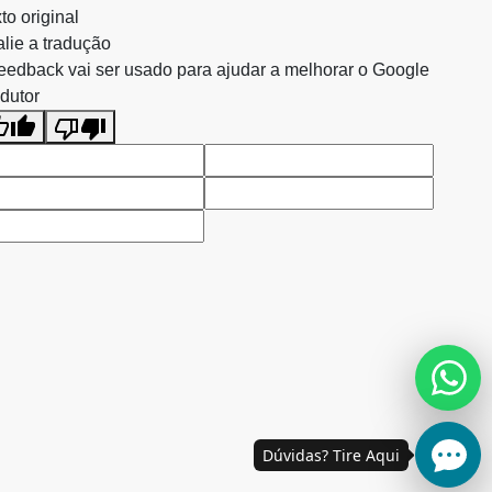
to original
lie a tradução
eedback vai ser usado para ajudar a melhorar o Google
dutor
Dúvidas? Tire Aqui