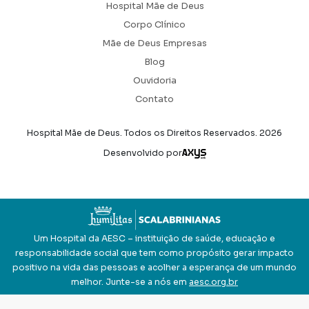
Hospital Mãe de Deus
Corpo Clínico
Mãe de Deus Empresas
Blog
Ouvidoria
Contato
Hospital Mãe de Deus. Todos os Direitos Reservados.
2026
Axysweb
Desenvolvido por
Um Hospital da AESC – instituição de saúde, educação e
responsabilidade social que tem como propósito gerar impacto
positivo na vida das pessoas e acolher a esperança de um mundo
melhor. Junte-se a nós em
aesc.org.br