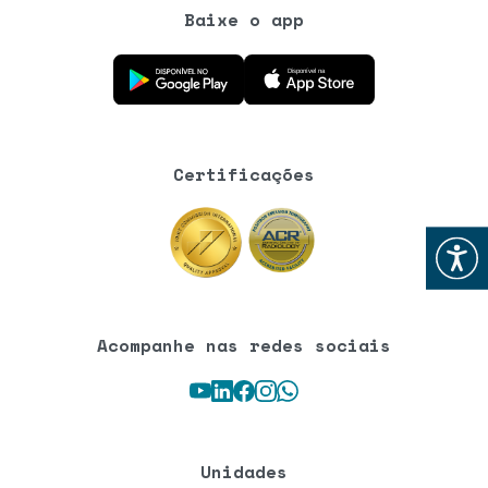
Baixe o app
Baixe o aplicativo na Google Play Store
Baixe o aplicativo na App Store
Certificações
Abrir
Acompanhe nas redes sociais
Youtube
LinkedIn
Facebook
Instagram
WhatsApp
Unidades