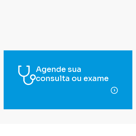
Agende sua
consulta ou exame
para ag