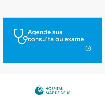
Agende sua
consulta ou exame
para ag