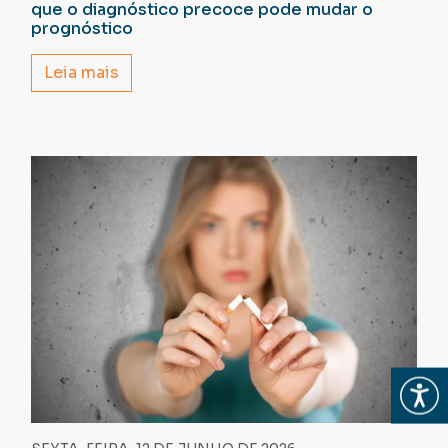
que o diagnóstico precoce pode mudar o
prognóstico
Leia mais
Abrir