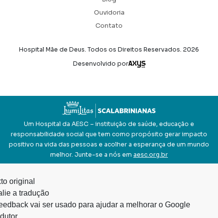
Ouvidoria
Contato
Hospital Mãe de Deus. Todos os Direitos Reservados.
2026
Axysweb
Desenvolvido por
Um Hospital da AESC – instituição de saúde, educação e
responsabilidade social que tem como propósito gerar impacto
positivo na vida das pessoas e acolher a esperança de um mundo
melhor. Junte-se a nós em
aesc.org.br
to original
lie a tradução
eedback vai ser usado para ajudar a melhorar o Google
dutor