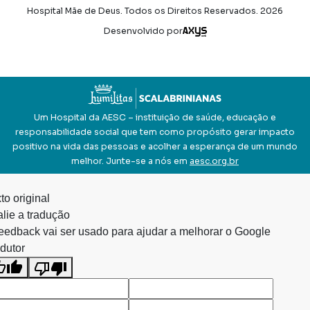
Hospital Mãe de Deus. Todos os Direitos Reservados.
2026
Axysweb
Desenvolvido por
Um Hospital da AESC – instituição de saúde, educação e
responsabilidade social que tem como propósito gerar impacto
positivo na vida das pessoas e acolher a esperança de um mundo
melhor. Junte-se a nós em
aesc.org.br
to original
lie a tradução
eedback vai ser usado para ajudar a melhorar o Google
dutor