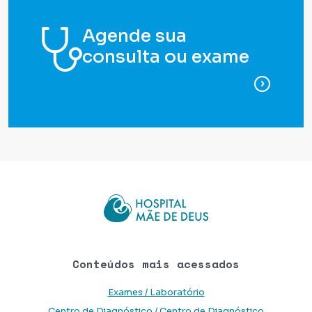
Agende sua
consulta ou exame
para ag
Conteúdos mais acessados
Exames / Laboratório
Centro de Diagnóstico / Centro de Diagnóstico