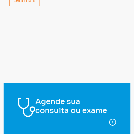
Leia mais
Agende sua
consulta ou exame
para ag