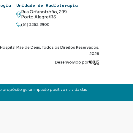
logia
Unidade de Radioterapia
Rua Orfanotrófio, 299
Porto Alegre/RS
(51) 3252.3900
Hospital Mãe de Deus. Todos os Direitos Reservados.
2026
Axysweb
Desenvolvido por
o propósito gerar impacto positivo na vida das