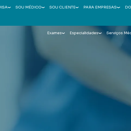
UISA
SOU MÉDICO
SOU CLIENTE
PARA EMPRESAS
DO
Exames
Especialidades
Serviços Mé