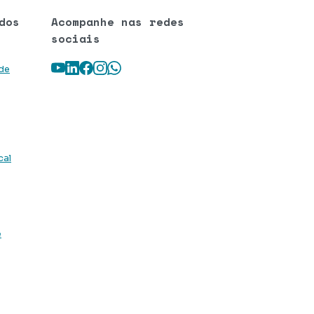
dos
Acompanhe nas redes
sociais
Youtube
LinkedIn
Facebook
Instagram
WhatsApp
 de
cal
e