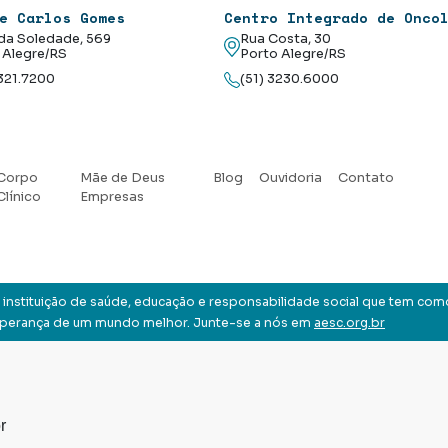
e Carlos Gomes
Centro Integrado de Onco
da Soledade, 569
Rua Costa, 30
 Alegre/RS
Porto Alegre/RS
3321.7200
(51) 3230.6000
Corpo
Mãe de Deus
Blog
Ouvidoria
Contato
Clínico
Empresas
instituição de saúde, educação e responsabilidade social que tem com
sperança de um mundo melhor. Junte-se a nós em
aesc.org.br
r