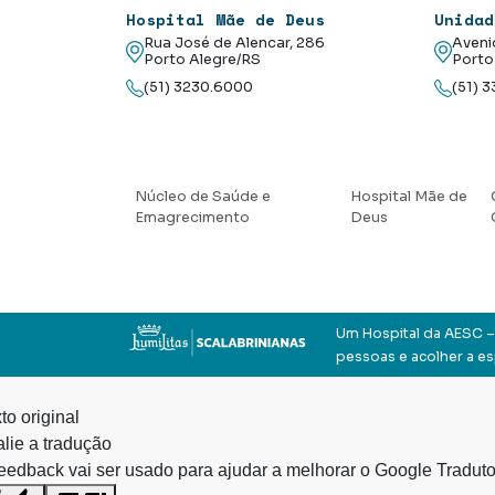
Hospital Mãe de Deus
Unidad
Rua José de Alencar, 286
Aveni
Porto Alegre/RS
Porto
(51) 3230.6000
(51) 
Núcleo de Saúde e
Hospital Mãe de
Emagrecimento
Deus
Um Hospital da AESC – 
pessoas e acolher a e
to original
lie a tradução
eedback vai ser usado para ajudar a melhorar o Google Traduto