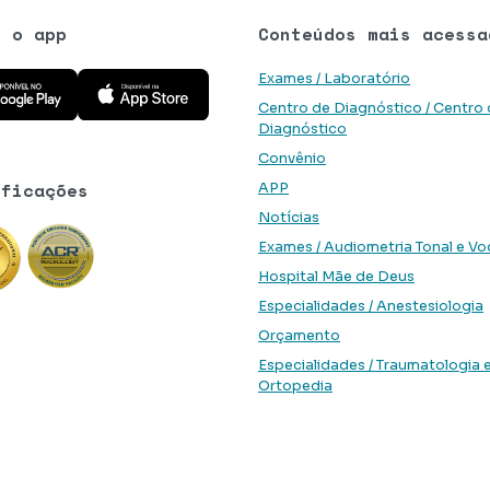
e o app
Conteúdos mais acessa
 aplicativo na Google Play Store
Baixe o aplicativo na App Store
Exames / Laboratório
Centro de Diagnóstico / Centro
Diagnóstico
Convênio
ificações
APP
Notícias
Exames / Audiometria Tonal e Vo
Hospital Mãe de Deus
Especialidades / Anestesiologia
Orçamento
Especialidades / Traumatologia 
Ortopedia