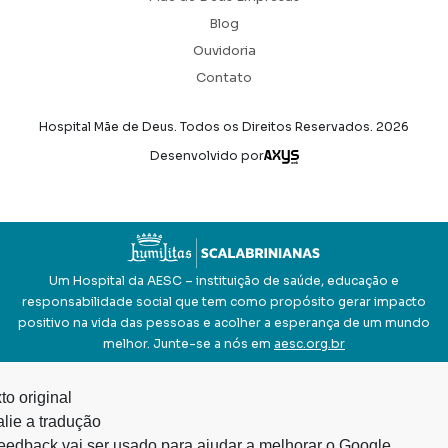
Blog
Ouvidoria
Contato
Hospital Mãe de Deus. Todos os Direitos Reservados.
2026
Axysweb
Desenvolvido por
Um Hospital da AESC – instituição de saúde, educação e
responsabilidade social que tem como propósito gerar impacto
positivo na vida das pessoas e acolher a esperança de um mundo
melhor. Junte-se a nós em
aesc.org.br
to original
lie a tradução
eedback vai ser usado para ajudar a melhorar o Google