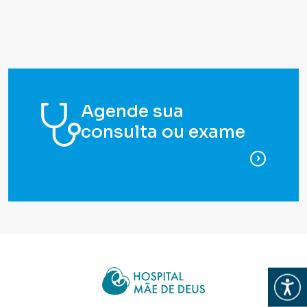
Agende sua
consulta ou exame
para ag
Abrir