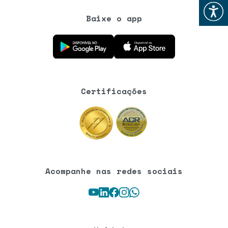
Abrir
Baixe o app
Baixe o aplicativo na Google Play Store
Baixe o aplicativo na App Store
Certificações
Acompanhe nas redes sociais
Youtube
LinkedIn
Facebook
Instagram
WhatsApp