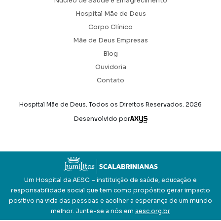
Núcleo de Saúde e Emagrecimento
Hospital Mãe de Deus
Corpo Clínico
Mãe de Deus Empresas
Blog
Ouvidoria
Contato
Hospital Mãe de Deus. Todos os Direitos Reservados.
2026
Axysweb
Desenvolvido por
Um Hospital da AESC – instituição de saúde, educação e
responsabilidade social que tem como propósito gerar impacto
positivo na vida das pessoas e acolher a esperança de um mundo
melhor. Junte-se a nós em
aesc.org.br