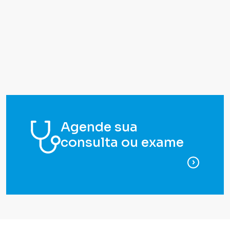
Agende sua
consulta ou exame
para ag