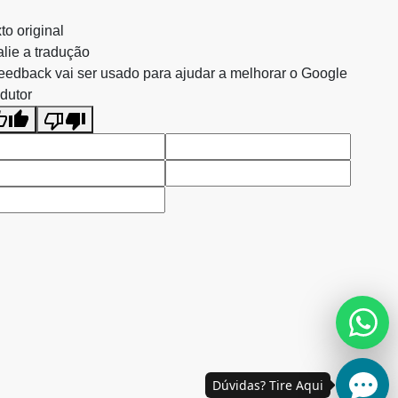
to original
lie a tradução
eedback vai ser usado para ajudar a melhorar o Google
dutor
Dúvidas? Tire Aqui