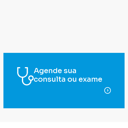
Agende sua
consulta ou exame
para ag