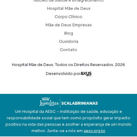
Núcleo de Saúde e Emagrecimento
Hospital Mãe de Deus
Corpo Clínico
Mãe de Deus Empresas
Blog
Ouvidoria
Contato
Hospital Mãe de Deus. Todos os Direitos Reservados.
2026
Axysweb
Desenvolvido por
Um Hospital da AESC – instituição de saúde, educação e
responsabilidade social que tem como propósito gerar impacto
positivo na vida das pessoas e acolher a esperança de um mundo
melhor. Junte-se a nós em
aesc.org.br