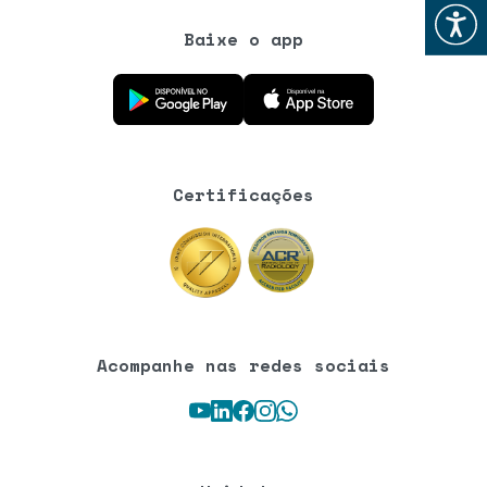
Abrir
Baixe o app
Baixe o aplicativo na Google Play Store
Baixe o aplicativo na App Store
Certificações
Acompanhe nas redes sociais
Youtube
LinkedIn
Facebook
Instagram
WhatsApp