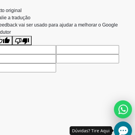
to original
lie a tradução
eedback vai ser usado para ajudar a melhorar o Google
dutor
Dúvidas? Tire Aqui