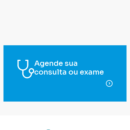
Agende sua
consulta ou exame
para ag