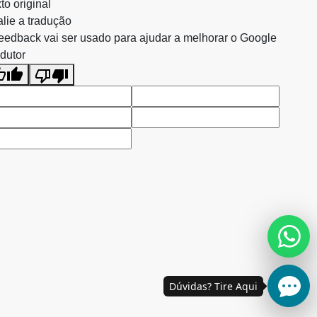
to original
lie a tradução
eedback vai ser usado para ajudar a melhorar o Google
dutor
Dúvidas? Tire Aqui