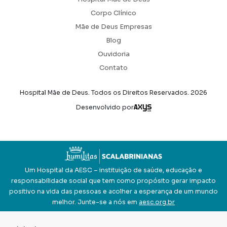
Corpo Clínico
Mãe de Deus Empresas
Blog
Ouvidoria
Contato
Hospital Mãe de Deus. Todos os Direitos Reservados.
2026
Axysweb
Desenvolvido por
Um Hospital da AESC – instituição de saúde, educação e
responsabilidade social que tem como propósito gerar impacto
positivo na vida das pessoas e acolher a esperança de um mundo
melhor. Junte-se a nós em
aesc.org.br