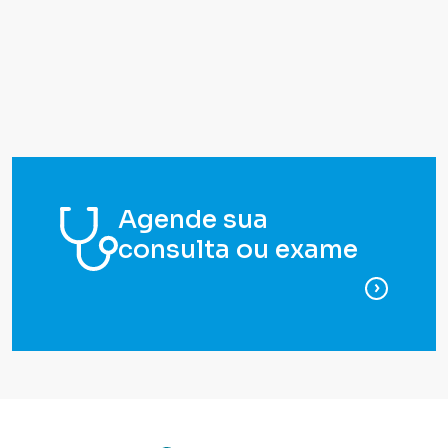
Agende sua
consulta ou exame
para ag