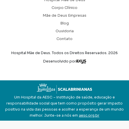
Hospital Mãe de Deus
Corpo Clínico
Mãe de Deus Empresas
Blog
Ouvidoria
Contato
Hospital Mãe de Deus. Todos os Direitos Reservados.
2026
Axysweb
Desenvolvido por
Um Hospital da AESC – instituição de saúde, educação e
responsabilidade social que tem como propósito gerar impacto
positivo na vida das pessoas e acolher a esperança de um mundo
melhor. Junte-se a nós em
aesc.org.br