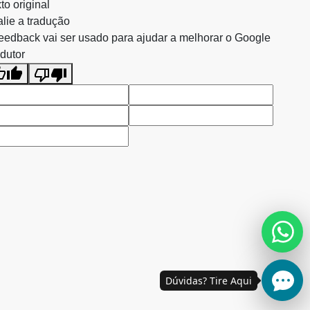
to original
lie a tradução
eedback vai ser usado para ajudar a melhorar o Google
dutor
Dúvidas? Tire Aqui