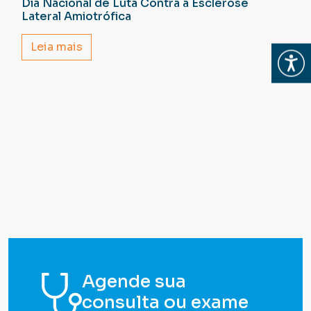
Dia Nacional de Luta Contra a Esclerose
Lateral Amiotrófica
Leia mais
Abrir
Agende sua
consulta ou exame