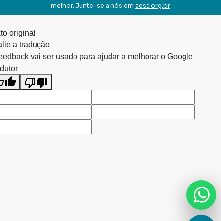
melhor. Junte-se a nós em
aesc.org.br
to original
lie a tradução
eedback vai ser usado para ajudar a melhorar o Google
dutor