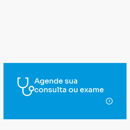
Agende sua
consulta ou exame
para ag