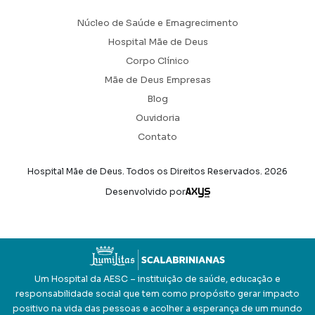
Núcleo de Saúde e Emagrecimento
Hospital Mãe de Deus
Corpo Clínico
Mãe de Deus Empresas
Blog
Ouvidoria
Contato
Hospital Mãe de Deus. Todos os Direitos Reservados.
2026
Axysweb
Desenvolvido por
Um Hospital da AESC – instituição de saúde, educação e
responsabilidade social que tem como propósito gerar impacto
positivo na vida das pessoas e acolher a esperança de um mundo