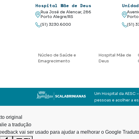
Hospital Mãe de Deus
Unidad
Rua José de Alencar, 286
Aveni
Porto Alegre/RS
Porto
(51) 3230.6000
(51) 
Núcleo de Saúde e
Hospital Mãe de
Emagrecimento
Deus
Um Hospital da AESC – 
pessoas e acolher a e
to original
lie a tradução
eedback vai ser usado para ajudar a melhorar o Google Traduto