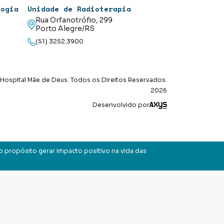
logia
Unidade de Radioterapia
Rua Orfanotrófio, 299
Porto Alegre/RS
(51) 3252.3900
Hospital Mãe de Deus. Todos os Direitos Reservados.
2026
Axysweb
Desenvolvido por
o propósito gerar impacto positivo na vida das