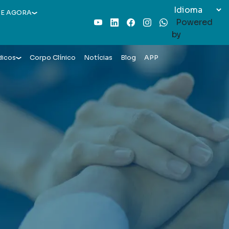
E AGORA
Powered
Youtube
LinkedIn
Facebook
Instagram
WhatsApp
by
dicos
Corpo Clínico
Notícias
Blog
APP