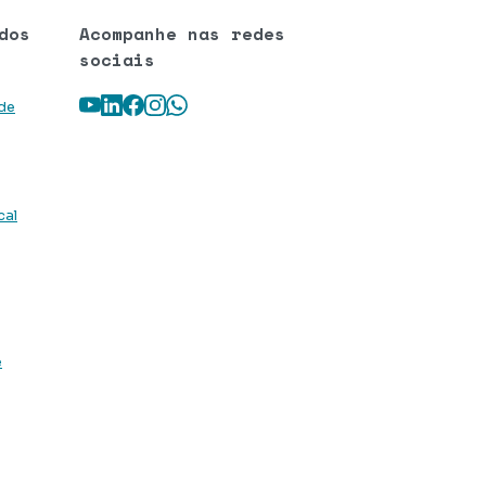
dos
Acompanhe nas redes
sociais
Youtube
LinkedIn
Facebook
Instagram
WhatsApp
 de
cal
e