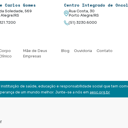
e Carlos Gomes
Centro Integrado de Onco
da Soledade, 569
Rua Costa, 30
 Alegre/RS
Porto Alegre/RS
3321.7200
(51) 3230.6000
Corpo
Mãe de Deus
Blog
Ouvidoria
Contato
Clínico
Empresas
instituição de saúde, educação e responsabilidade social que tem com
sperança de um mundo melhor. Junte-se a nós em
aesc.org.br
r