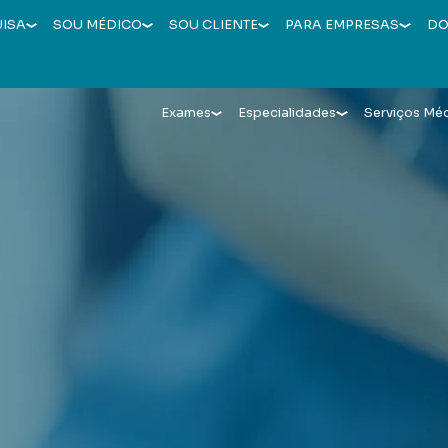
UISA
SOU MÉDICO
SOU CLIENTE
PARA EMPRESAS
DO
Exames
Especialidades
Serviços Mé